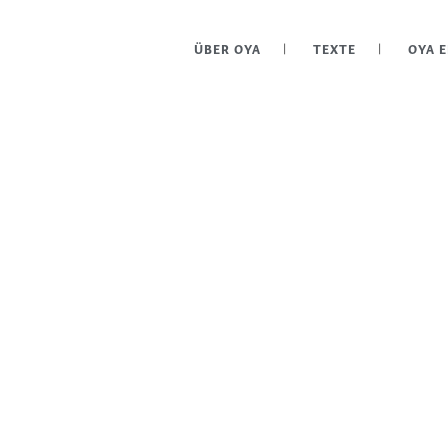
ÜBER OYA
TEXTE
OYA 